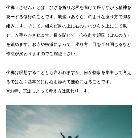
坐禅（ざぜん）とは、ひざを折りお尻を着けて座りながら精神を
統一する修行のことです。胡坐（あぐら）のような座り方で脚を
組みます。そして、組んだ脚の上に右の手のひらを上にして載
せ、左手をかさねます。目を閉じて、心を乱す煩悩（ぼんのう）
を鎮めます。お寺や宗派によって、座り方、目を半分閉じるなど
作法が変わりますのでご確認下さい。
坐禅は瞑想することとも言われますが、何か物事を集中して考え
るではなく基本的には心を静めて無心になることです。
※お寺、宗派によって考え方は変わります。