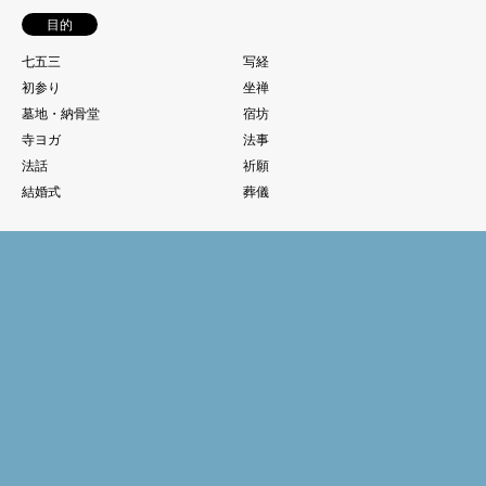
目的
七五三
写経
初参り
坐禅
墓地・納骨堂
宿坊
寺ヨガ
法事
法話
祈願
結婚式
葬儀