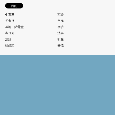
目的
七五三
写経
初参り
坐禅
墓地・納骨堂
宿坊
寺ヨガ
法事
法話
祈願
結婚式
葬儀