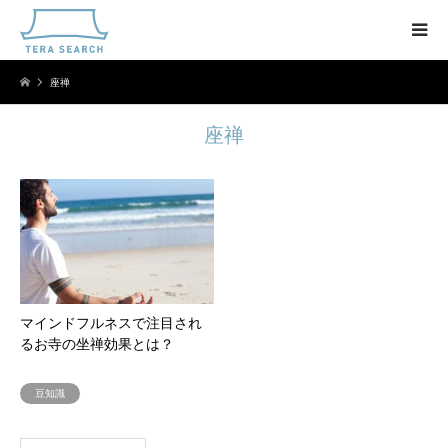
座禅
座禅
マインドフルネスで注目され
るお寺の坐禅効果とは？
豆知識