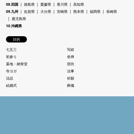
08.四国
徳島県
愛媛県
香川県
高知県
09.九州
佐賀県
大分県
宮崎県
熊本県
福岡県
長崎県
鹿児島県
10.沖縄県
目的
七五三
写経
初参り
坐禅
墓地・納骨堂
宿坊
寺ヨガ
法事
法話
祈願
結婚式
葬儀