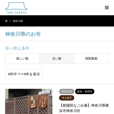
神奈川県
神奈川県のお寺
並べ替え条件
新しい順
古い順
閲覧数順
4件中 1〜4件を表示
神奈川県
墓地・納骨堂
浄土真宗
【慈陽院なごみ庵】神奈川県横
浜市神奈川区